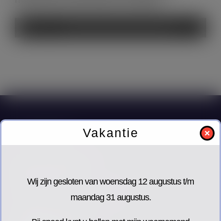
Audiospeler
00:00
55:43
Contact:
Vakantie
Footcare Solutions
06-11429759
Wij zijn gesloten van woensdag 12 augustus t/m
info@footcaresolutions.nl
maandag 31 augustus.
’t Bedrijvencentrum