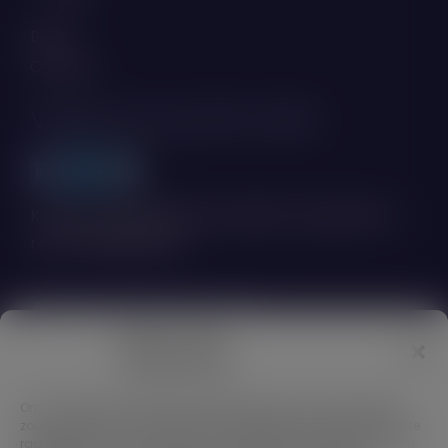
Blog
Contact
Volg ons op de voet:
Kwaliteits geregistreerd medisch zorgverlener
reg nr. 18106494572
Aangesloten bij:
Beheer cookie
toestemming
Om de beste ervaringen te bieden, gebruiken wij technologieën
zoals cookies om informatie over je apparaat op te slaan en/of te
raadplegen. Door in te stemmen met deze technologieën kunnen