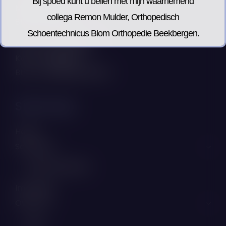
Bij spoed kunt u bellen met mijn waarnemend
Molenweg 26
collega Remon Mulder, Orthopedisch
8181 BJ Heerde
Schoentechnicus Blom Orthopedie Beekbergen.
Agb code 76090952
Tel.
055-506 1387
Kvk nr 78338379
Btw nr NL003322070B44
Sitemap:
Home
Schoenen
Schoencollectie
Impressie
Over ons
Visie