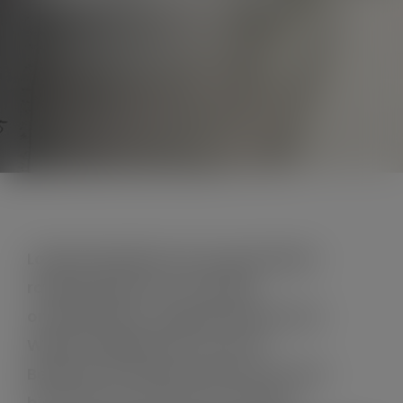
Blog
Contact
Lobke Wesselink was te gast bij het
radioprogramma “Een hele
onderneming”, gepresenteerd door
Willem Rietberg van Loco FM.
Beluister dit interview (55 min) door
hieronder op de knop te drukken.